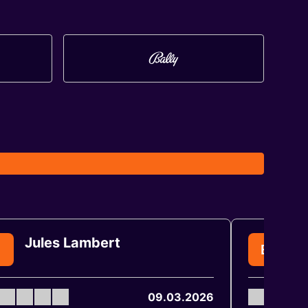
Jules Lambert
El
J
E
09.03.2026