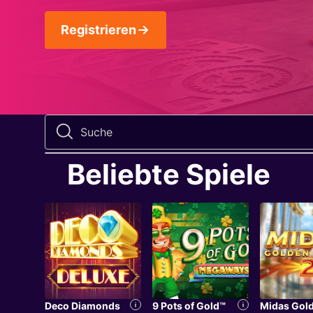
Registrieren
Beliebte Spiele
Deco Diamonds
9 Pots of Gold™
Midas Gol