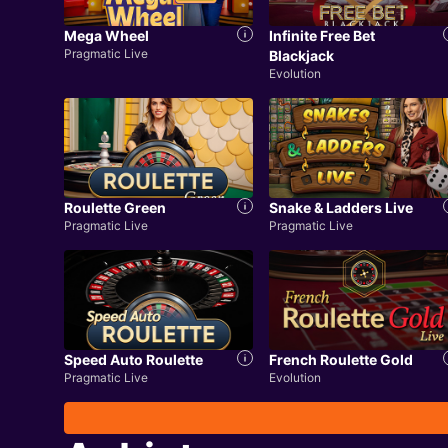
Mega Wheel
Infinite Free Bet
Pragmatic Live
Blackjack
Evolution
Roulette Green
Snake & Ladders Live
Pragmatic Live
Pragmatic Live
Speed Auto Roulette
French Roulette Gold
Pragmatic Live
Evolution