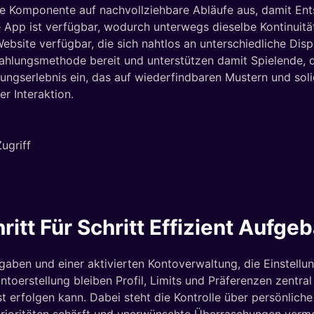
de Komponente auf nachvollziehbare Abläufe aus, damit Ent
e App ist verfügbar, wodurch unterwegs dieselbe Kontinuit
ebsite verfügbar, die sich nahtlos an unterschiedliche Di
ahlungsmethode bereit und unterstützen damit Spielende, d
zungserlebnis ein, das auf wiederfindbaren Mustern und soli
er Interaktion.
ugriff
itt Für Schritt Effizient Aufge
aben und einer aktivierten Kontoverwaltung, die Einstellun
toerstellung bleiben Profil, Limits und Präferenzen zentra
erfolgen kann. Dabei steht die Kontrolle über persönlich