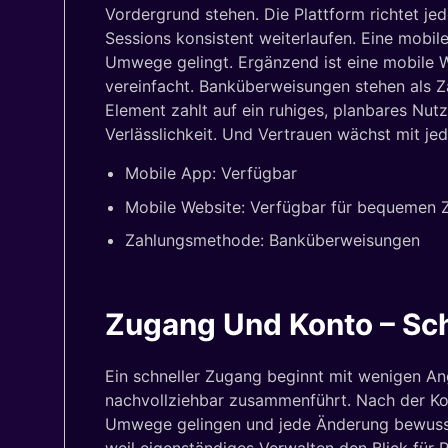
Vordergrund stehen. Die Plattform richtet je
Sessions konsistent weiterlaufen. Eine mobil
Umwege gelingt. Ergänzend ist eine mobile W
vereinfacht. Banküberweisungen stehen als Z
Element zahlt auf ein ruhiges, planbares Nut
Verlässlichkeit. Und Vertrauen wächst mit jed
Mobile App: Verfügbar
Mobile Website: Verfügbar für bequemen Z
Zahlungsmethode: Banküberweisungen
Zugang Und Konto – Schr
Ein schneller Zugang beginnt mit wenigen Ang
nachvollziehbar zusammenführt. Nach der Kon
Umwege gelingen und jede Änderung bewusst 