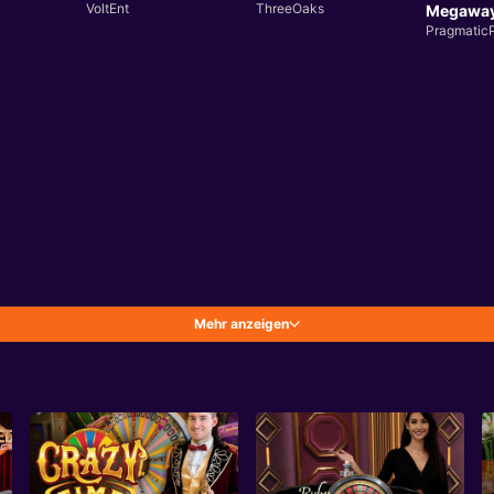
VoltEnt
ThreeOaks
Megawa
Pragmatic
Mehr anzeigen