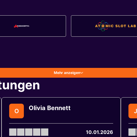
Mehr anzeigen
rtungen
Olivia Bennett
O
10.01.2026