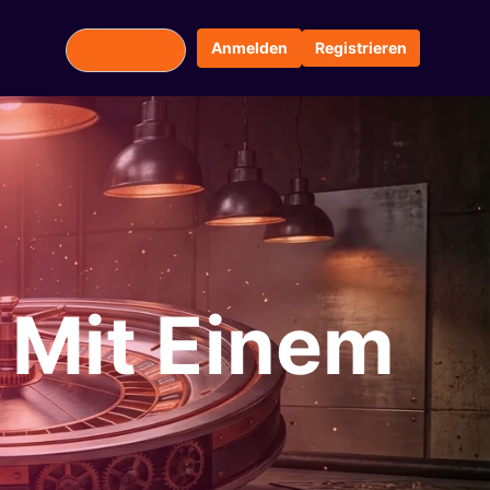
Anmelden
Registrieren
DE-CH
 Mit Einem