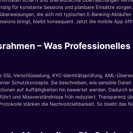
Prioritäten schärft und unerwünschte Überraschungen vermei
istig für konstante Sessions und planbare Einsätze sorgen.
überweisungen, die sich mit typischen E‑Banking‑Abläufen
essions bringt, bleibt konsequent. Jetzt die mobile App öf
srahmen – Was Professionelles
wie SSL‑Verschlüsselung, KYC‑Identitätsprüfung, AML‑Über
rner Schutzkonzepte. Sie beschreiben, wie sensible Daten 
tionen auf Auffälligkeiten hin bewertet werden. Dadurch e
 führt und Missverständnisse früh reduziert. Transparenz ü
rotokolle stärken die Nachvollziehbarkeit. So bleibt das N