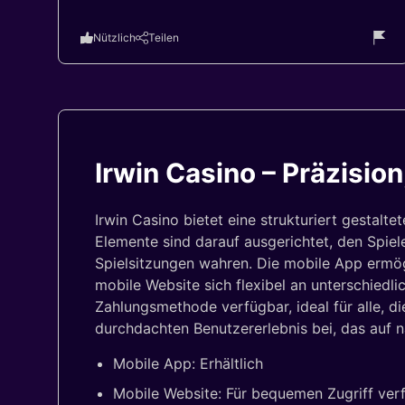
Nützlich
Teilen
Irwin Casino – Präzisio
Irwin Casino bietet eine strukturiert gestalt
Elemente sind darauf ausgerichtet, den Spiel
Spielsitzungen wahren. Die mobile App ermö
mobile Website sich flexibel an unterschied
Zahlungsmethode verfügbar, ideal für alle, d
durchdachten Benutzererlebnis bei, das auf n
Mobile App: Erhältlich
Mobile Website: Für bequemen Zugriff ver