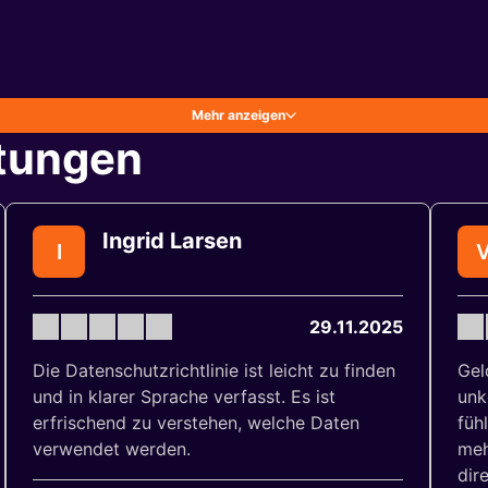
Mehr anzeigen
rtungen
Ingrid Larsen
I
29.11.2025
Die Datenschutzrichtlinie ist leicht zu finden
Gel
und in klarer Sprache verfasst. Es ist
unk
erfrischend zu verstehen, welche Daten
füh
verwendet werden.
meh
dir