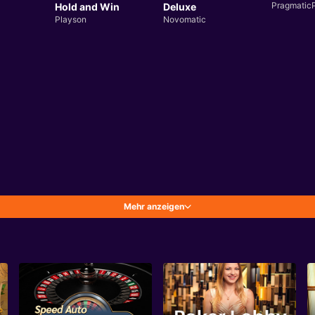
Pragmatic
Hold and Win
Deluxe
Playson
Novomatic
Mehr anzeigen