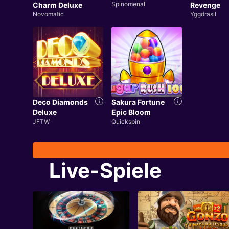
Spinomenal
Charm Deluxe
Revenge
Novomatic
Yggdrasil
Deco Diamonds
Sakura Fortune
Deluxe
Epic Bloom
JFTW
Quickspin
Live-Spiele