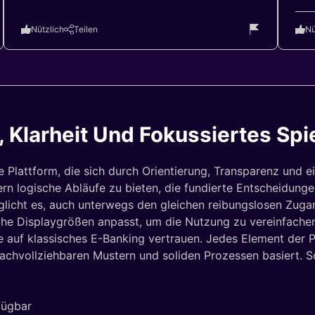
Nützlich
Teilen
Nü
n, Klarheit Und Fokussiertes Sp
ete Plattform, die sich durch Orientierung, Transparenz und 
ern logische Abläufe zu bieten, die fundierte Entscheidunge
glicht es, auch unterwegs den gleichen reibungslosen Zug
liche Displaygrößen anpasst, um die Nutzung zu vereinfache
ie auf klassisches E-Banking vertrauen. Jedes Element der 
achvollziehbaren Mustern und soliden Prozessen basiert. So
fügbar