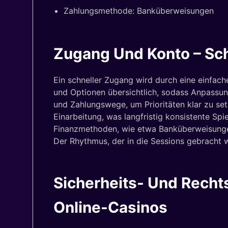
Zahlungsmethode: Banküberweisungen
Zugang Und Konto – Schr
Ein schneller Zugang wird durch eine einfach
und Optionen übersichtlich, sodass Anpassun
und Zahlungswege, um Prioritäten klar zu se
Einarbeitung, was langfristig konsistente Sp
Finanzmethoden, wie etwa Banküberweisungen,
Der Rhythmus, der in die Sessions gebracht w
Sicherheits- Und Recht
Online-Casinos