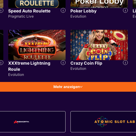
Speed Auto Roulette
Poker Lobby
L
Pragmatic Live
Evolution
E
XXXtreme Lightning
Crazy Coin Flip
Evolution
Roule
Evolution
Mehr anzeigen