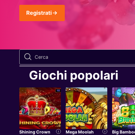
Registrati
Giochi popolari
Shining Crown
Mega Moolah
Big Bambo