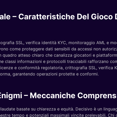
le – Caratteristiche Del Gioco 
tografia SSL, verifica identità KYC, monitoraggio AML e mod
ivono come proteggere dati sensibili da accessi non autorizza
n quadro atteso chiaro che canalizza giocatori e piattaforma
 classi informazioni e protocolli tracciabili rafforzano com
. Licenze e conformità regolatoria, crittografia SSL, verifi
aforma, garantendo operazioni protette e conformi.
nigmi – Meccaniche Comprensibi
udate basate su chiarezza e equità. Decisivo è un linguag
nestre tempo e potenziali massimali vincite prelevabili. Chi 