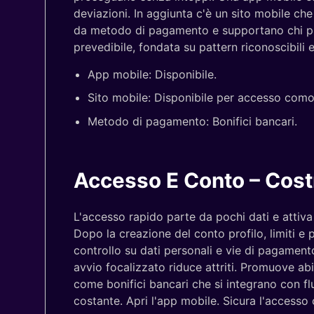
deviazioni. In aggiunta c'è un sito mobile che
da metodo di pagamento e supportano chi pref
prevedibile, fondata su pattern riconoscibili 
App mobile: Disponibile.
Sito mobile: Disponibile per accesso com
Metodo di pagamento: Bonifici bancari.
Accesso E Conto – Cost
L'accesso rapido parte da pochi dati e attiv
Dopo la creazione del conto profilo, limiti e
controllo su dati personali e vie di pagamento
avvio focalizzato riduce attriti. Promuove abi
come bonifici bancari che si integrano con fl
costante. Apri l'app mobile. Sicura l'accesso