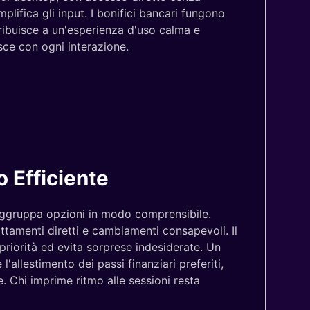
lifica gli input. I bonifici bancari fungono
ribuisce a un'esperienza d'uso calma e
esce con ogni interazione.
 Efficiente
raggruppa opzioni in modo comprensibile.
ttamenti diretti e cambiamenti consapevoli. Il
priorità ed evita sorprese indesiderate. Un
'allestimento dei passi finanziari preferiti,
. Chi imprime ritmo alle sessioni resta