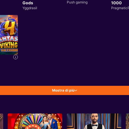
Push gaming
Gods
1000
Yggdrasil
Pragmatic
Mostra di più