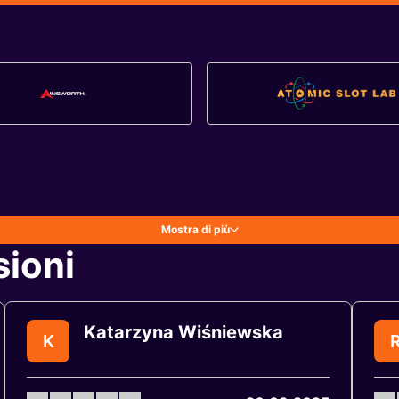
Mostra di più
sioni
Katarzyna Wiśniewska
K