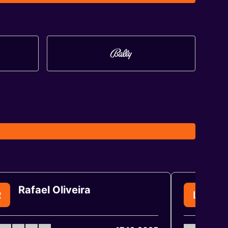
Rafael Oliveira
Lu
R
L