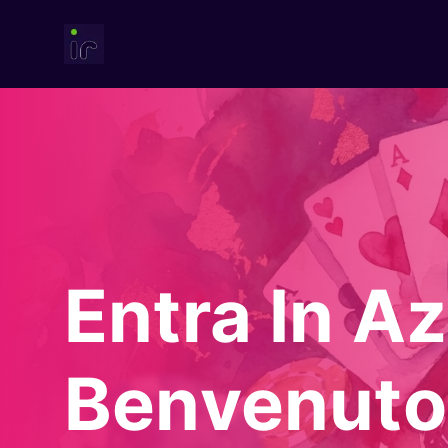
Entra In A
Benvenuto