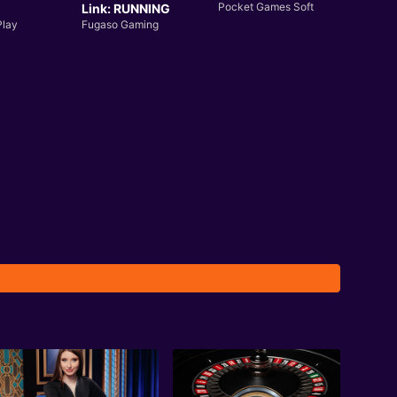
Pocket Games Soft
Link: RUNNING
Play
Fugaso Gaming